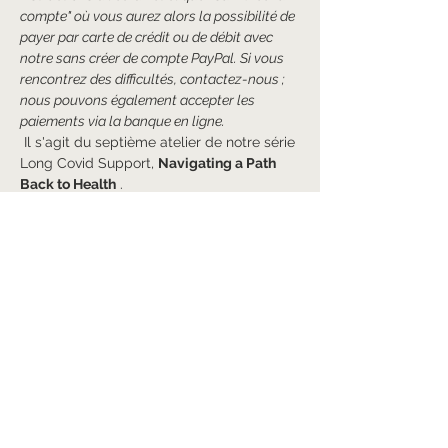
compte" où vous aurez alors la possibilité de 
payer par carte de crédit ou de débit avec 
notre sans créer de compte PayPal. Si vous 
rencontrez des difficultés, contactez-nous ; 
nous pouvons également accepter les 
paiements via la banque en ligne.
 Il s'agit du septième atelier de notre série 
Long Covid Support, 
Navigating a Path 
Back to Health
 .
 Nous avons un autre programme riche en 
ligne pour vous.
Danse de guérison
Afficher plus
Billets
Vente expirée
Type de billet