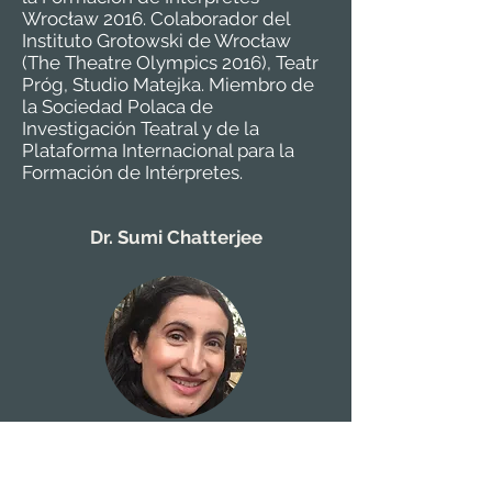
Wrocław 2016. Colaborador del
Instituto Grotowski de Wrocław
(The Theatre Olympics 2016), Teatr
Próg, Studio Matejka. Miembro de
la Sociedad Polaca de
Investigación Teatral y de la
Plataforma Internacional para la
Formación de Intérpretes.
Dr. Sumi Chatterjee
El Dr. Sumi Chatterjee BSc (Hons)
MSc, MBBS, MRCGP, DRCOG,
DipSEM, Dip IM, LFHom) trabaja